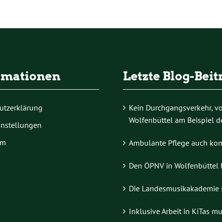
rmationen
Letzte Blog-Beit
utzerklärung
Kein Durchgangsverkehr, vol
Wolfenbüttel am Beispiel d
instellungen
um
Ambulante Pflege auch ko
Den ÖPNV in Wolfenbüttel
Die Landesmusikakademie s
Inklusive Arbeit in KiTas m