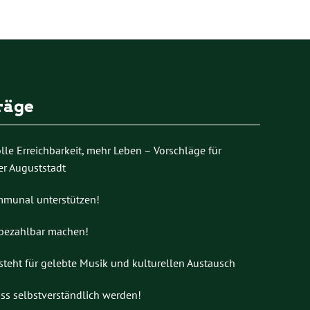
5. Septembe
räge
le Erreichbarkeit, mehr Leben – Vorschläge für
er Auguststadt
mmunal unterstützen!
 bezahlbar machen!
teht für gelebte Musik und kulturellen Austausch
uss selbstverständlich werden!