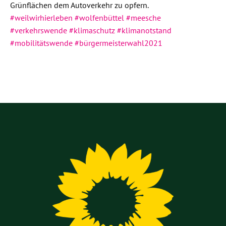
Grünflächen dem Autoverkehr zu opfern.
#weilwirhierleben
#wolfenbüttel
#meesche
#verkehrswende
#klimaschutz
#klimanotstand
#mobilitätswende
#bürgermeisterwahl2021